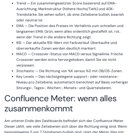
Trend — Ein zusammengesetzter Score basierend auf EMA-
Ausrichtung, Marktstruktur (höhere Hochs/Tiefs) und ADX-
Trendstärke. Sie sehen sofort, ob eine Zeitebene bullish, bearish
oder neutral ist.
EMA — Die Position des Preises im Verhältnis zum schnellen und
langsamen EMA. Grün, wenn alles ordentlich gestaffelt ist, rot,
wenn der Trend in die andere Richtung zeigt.
RSI — Der aktuelle RSI-Wert mit Farbverlauf. Überkaufte und
überverkaufte Zonen werden deutlich markiert.
MACD — Crossover-Status von MACD versus Signallinie. Frische
Crossover werden extra hervorgehoben, damit Sie sie nicht
verpassen.
Stochastic — Die Richtung von %K versus %D mit OB/OS-Zonen.
Key Levels — Das nächstgelegene support- oder resistance-
Niveau pro Zeitebene, automatisch berechnet auf Basis vorheriger
Sitzungs-, Tages-, Wochen-, Monats- und Quartalsdaten.
Confluence Meter: wenn alles
zusammenkommt
Am unteren Ende des Dashboards befindet sich der Confluence Meter.
Dieser zählt, wie viele Zeitebenen sich über die Richtung einig sind. Wenn
beispielsweise 5 von 7 Zeitebenen bullish sind, zeigt der Meter dies mit