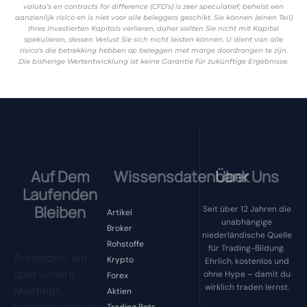
valuta’s en contracts for difference (CFD’s) is zeer speculatief, behelst een
aanzienlijk risico en is niet voor alle beleggers geschikt. Sie können (einen Teil)
Ihres investierten Kapitals verlieren, daher sollten Sie nicht mit Kapital
spekulieren, dessen Verlust Sie sich nicht leisten können. U dient van alle
risico’s die betrekking hebben op beleggen met marge doordrongen te zijn.
Die bisherige Wertentwicklung ist keine Garantie für zukünftige Ergebnisse.
Auf Dem
Wissensdatenbank
Über Uns
Laufenden
Bleiben
Seit über 12 Jahren die
Artikel
unabhängige
Broker
niederländische Quelle
Rohstoffe
für Trading-Bildung.
Anmelden, um
Krypto
Ehrlich, kostenlos und
über unsere
ohne Hype – damit du
Forex
wirklich traden lernst.
Meetings,
Aktien
Updates und die
Trading Bots