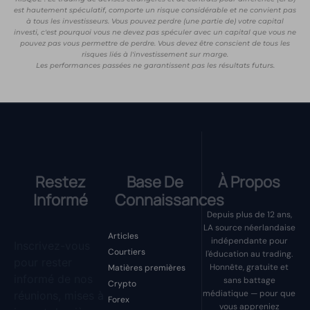
est hautement spéculatif, comporte un risque considérable et ne convient pas
à tous les investisseurs. Vous pouvez perdre (une partie de) votre capital
investi, c'est pourquoi vous ne devez pas spéculer avec un capital que vous ne
pouvez pas vous permettre de perdre. Vous devez être conscient de tous les
risques liés à l'investissement sur marge.
Les performances passées ne garantissent pas les résultats futurs.
Restez
Base De
À Propos
Informé
Connaissances
Depuis plus de 12 ans,
LA source néerlandaise
Articles
indépendante pour
Inscrivez-vous
Courtiers
l'éducation au trading.
pour rester
Honnête, gratuite et
Matières premières
informé de nos
sans battage
Crypto
médiatique — pour que
réunions, mises à
Forex
vous appreniez