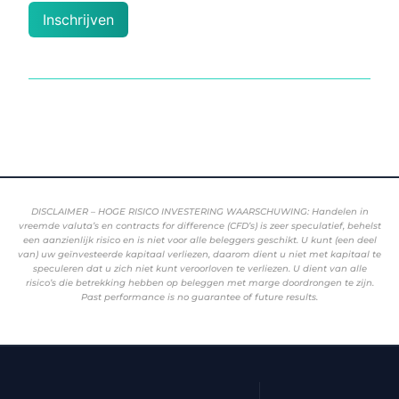
Inschrijven
DISCLAIMER – HOGE RISICO INVESTERING WAARSCHUWING: Handelen in
vreemde valuta’s en contracts for difference (CFD’s) is zeer speculatief, behelst
een aanzienlijk risico en is niet voor alle beleggers geschikt. U kunt (een deel
van) uw geïnvesteerde kapitaal verliezen, daarom dient u niet met kapitaal te
speculeren dat u zich niet kunt veroorloven te verliezen. U dient van alle
risico’s die betrekking hebben op beleggen met marge doordrongen te zijn.
Past performance is no guarantee of future results.