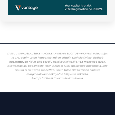
VASTUUVAPAUSLAUSEKE – KORKEAN RISKIN SIJOITUSVAROITUS: Valuuttojen
ja CFD-sopimusten kaupankäynti on erittäin spekulatiivista, sisältää
huomattavan riskin eikä sovellu kaikille sijoittajille. Voit menettää (osan)
sijoittamastasi pääomasta, joten sinun ei tulisi spekuloida pääomalla, jota
sinulla ei ole varaa menettää. Sinun tulee olla tietoinen kaikista
marginaalikaupankäyntiin liittyvistä riskeistä.
Aiempi tuotto ei takaa tulevia tuloksia.