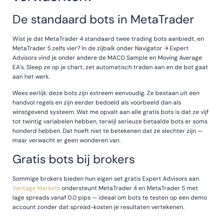
De standaard bots in MetaTrader
Wist je dat MetaTrader 4 standaard twee trading bots aanbiedt, en
MetaTrader 5 zelfs vier? In de zijbalk onder Navigator → Expert
Advisors vind je onder andere de MACD Sample en Moving Average
EA’s. Sleep ze op je chart, zet automatisch traden aan en de bot gaat
aan het werk.
Wees eerlijk: deze bots zijn extreem eenvoudig. Ze bestaan uit een
handvol regels en zijn eerder bedoeld als voorbeeld dan als
winstgevend systeem. Wat me opvalt aan alle gratis bots is dat ze vijf
tot twintig variabelen hebben, terwijl serieuze betaalde bots er soms
honderd hebben. Dat hoeft niet te betekenen dat ze slechter zijn —
maar verwacht er geen wonderen van.
Gratis bots bij brokers
Sommige brokers bieden hun eigen set gratis Expert Advisors aan.
Vantage Markets
ondersteunt MetaTrader 4 en MetaTrader 5 met
lage spreads vanaf 0.0 pips — ideaal om bots te testen op een demo
account zonder dat spread-kosten je resultaten vertekenen.