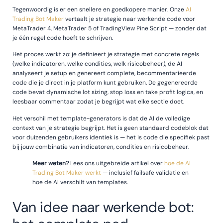
Tegenwoordig is er een snellere en goedkopere manier. Onze
AI
Trading Bot Maker
vertaalt je strategie naar werkende code voor
MetaTrader 4, MetaTrader 5 of TradingView Pine Script — zonder dat
je één regel code hoeft te schrijven.
Het proces werkt zo: je definieert je strategie met concrete regels
(welke indicatoren, welke condities, welk risicobeheer), de AI
analyseert je setup en genereert complete, becommentarieerde
code die je direct in je platform kunt gebruiken. De gegenereerde
code bevat dynamische lot sizing, stop loss en take profit logica, en
leesbaar commentaar zodat je begrijpt wat elke sectie doet.
Het verschil met template-generators is dat de AI de volledige
context van je strategie begrijpt. Het is geen standaard codeblok dat
voor duizenden gebruikers identiek is — het is code die specifiek past
bij jouw combinatie van indicatoren, condities en risicobeheer.
Meer weten?
Lees ons uitgebreide artikel over
hoe de AI
Trading Bot Maker werkt
— inclusief failsafe validatie en
hoe de AI verschilt van templates.
Van idee naar werkende bot: