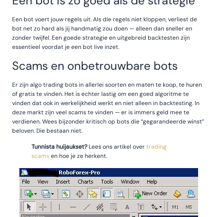
Een bot is zo goed als de strategie
Een bot voert jouw regels uit. Als die regels niet kloppen, verliest de
bot net zo hard als jij handmatig zou doen — alleen dan sneller en
zonder twijfel. Een goede strategie en uitgebreid backtesten zijn
essentieel voordat je een bot live inzet.
Scams en onbetrouwbare bots
Er zijn algo trading bots in allerlei soorten en maten te koop, te huren
of gratis te vinden. Het is echter lastig om een goed algoritme te
vinden dat ook in werkelijkheid werkt en niet alleen in backtesting. In
deze markt zijn veel scams te vinden — er is immers geld mee te
verdienen. Wees bijzonder kritisch op bots die “gegarandeerde winst”
beloven. Die bestaan niet.
Tunnista huijaukset?
Lees ons artikel over
trading
scams
en hoe je ze herkent.