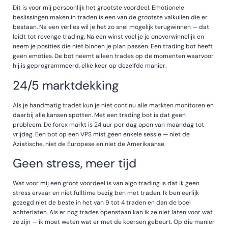
Dit is voor mij persoonlijk het grootste voordeel. Emotionele
beslissingen maken in traden is een van de grootste valkuilen die er
bestaan. Na een verlies wil je het zo snel mogelijk terugwinnen — dat
leidt tot revenge trading. Na een winst voel je je onoverwinnelijk en
neem je posities die niet binnen je plan passen. Een trading bot heeft
geen emoties. De bot neemt alleen trades op de momenten waarvoor
hij is geprogrammeerd, elke keer op dezelfde manier.
24/5 marktdekking
Als je handmatig tradet kun je niet continu alle markten monitoren en
daarbij alle kansen spotten. Met een trading bot is dat geen
probleem. De forex markt is 24 uur per dag open van maandag tot
vrijdag. Een bot op een VPS mist geen enkele sessie — niet de
Aziatische, niet de Europese en niet de Amerikaanse.
Geen stress, meer tijd
Wat voor mij een groot voordeel is van algo trading is dat ik geen
stress ervaar en niet fulltime bezig ben met traden. Ik ben eerlijk
gezegd niet de beste in het van 9 tot 4 traden en dan de boel
achterlaten. Als er nog trades openstaan kan ik ze niet laten voor wat
ze zijn — ik moet weten wat er met de koersen gebeurt. Op die manier