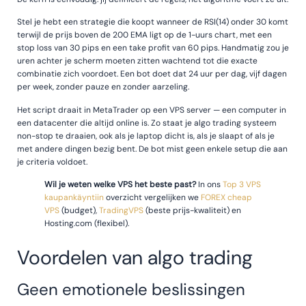
Stel je hebt een strategie die koopt wanneer de RSI(14) onder 30 komt
terwijl de prijs boven de 200 EMA ligt op de 1-uurs chart, met een
stop loss van 30 pips en een take profit van 60 pips. Handmatig zou je
uren achter je scherm moeten zitten wachtend tot die exacte
combinatie zich voordoet. Een bot doet dat 24 uur per dag, vijf dagen
per week, zonder pauze en zonder aarzeling.
Het script draait in MetaTrader op een VPS server — een computer in
een datacenter die altijd online is. Zo staat je algo trading systeem
non-stop te draaien, ook als je laptop dicht is, als je slaapt of als je
met andere dingen bezig bent. De bot mist geen enkele setup die aan
je criteria voldoet.
Wil je weten welke VPS het beste past?
In ons
Top 3 VPS
kaupankäyntiin
overzicht vergelijken we
FOREX cheap
VPS
(budget),
TradingVPS
(beste prijs-kwaliteit) en
Hosting.com (flexibel).
Voordelen van algo trading
Geen emotionele beslissingen