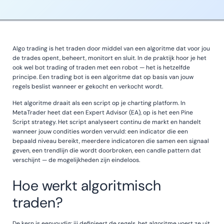
Algo trading is het traden door middel van een algoritme dat voor jou
de trades opent, beheert, monitort en sluit. In de praktijk hoor je het
ook wel bot trading of traden met een robot — het is hetzelfde
principe. Een trading bot is een algoritme dat op basis van jouw
regels beslist wanneer er gekocht en verkocht wordt.
Het algoritme draait als een script op je charting platform. In
MetaTrader heet dat een Expert Advisor (EA), op is het een Pine
Script strategy. Het script analyseert continu de markt en handelt
wanneer jouw condities worden vervuld: een indicator die een
bepaald niveau bereikt, meerdere indicatoren die samen een signaal
geven, een trendlijn die wordt doorbroken, een candle pattern dat
verschijnt — de mogelijkheden zijn eindeloos.
Hoe werkt algoritmisch
traden?
De kern is eenvoudig: jij definieert de regels, het algoritme voert ze uit.