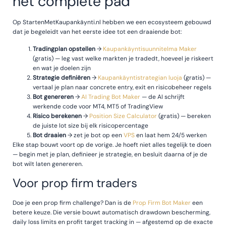
het complete pad
Op StartenMetKaupankäynti.nl hebben we een ecosysteem gebouwd
dat je begeleidt van het eerste idee tot een draaiende bot:
Tradingplan opstellen
→
Kaupankäyntisuunnitelma Maker
(gratis) — leg vast welke markten je tradedt, hoeveel je riskeert
en wat je doelen zijn
Strategie definiëren
→
Kaupankäyntistrategian luoja
(gratis) —
vertaal je plan naar concrete entry, exit en risicobeheer regels
Bot genereren
→
AI Trading Bot Maker
— de AI schrijft
werkende code voor MT4, MT5 of TradingView
Risico berekenen
→
Position Size Calculator
(gratis) — bereken
de juiste lot size bij elk risicopercentage
Bot draaien
→ zet je bot op een
VPS
en laat hem 24/5 werken
Elke stap bouwt voort op de vorige. Je hoeft niet alles tegelijk te doen
— begin met je plan, definieer je strategie, en besluit daarna of je de
bot wilt laten genereren.
Voor prop firm traders
Doe je een prop firm challenge? Dan is de
Prop Firm Bot Maker
een
betere keuze. Die versie bouwt automatisch drawdown bescherming,
daily loss limits en profit target tracking in — afgestemd op de exacte