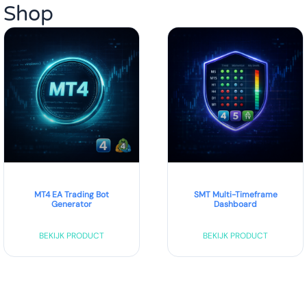
Shop
MT4 EA Trading Bot
SMT Multi-Timeframe
Generator
Dashboard
BEKIJK PRODUCT
BEKIJK PRODUCT