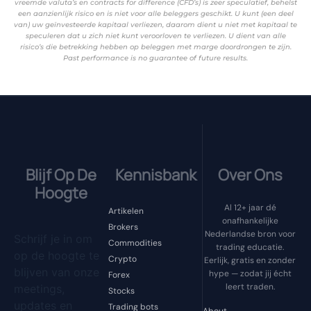
vreemde valuta’s en contracts for difference (CFD’s) is zeer speculatief, behelst
een aanzienlijk risico en is niet voor alle beleggers geschikt. U kunt (een deel
van) uw geïnvesteerde kapitaal verliezen, daarom dient u niet met kapitaal te
speculeren dat u zich niet kunt veroorloven te verliezen. U dient van alle
risico’s die betrekking hebben op beleggen met marge doordrongen te zijn.
Past performance is no guarantee of future results.
Blijf Op De
Kennisbank
Over Ons
Hoogte
Al 12+ jaar dé
Artikelen
onafhankelijke
Brokers
Nederlandse bron voor
Schrijf je in om
Commodities
trading educatie.
op de hoogte te
Crypto
Eerlijk, gratis en zonder
blijven van onze
hype — zodat jij écht
Forex
leert traden.
meetings,
Stocks
updates en
Trading bots