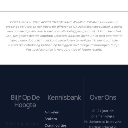
DISCLAIMER – HOGE RISICO INVESTERING WAARSCHUWING: Handelen in
vreemde valuta’s en contracts for difference (CFD’s) is zeer speculatief, behelst
een aanzienlijk risico en is niet voor alle beleggers geschikt. U kunt (een deel
van) uw geïnvesteerde kapitaal verliezen, daarom dient u niet met kapitaal te
speculeren dat u zich niet kunt veroorloven te verliezen. U dient van alle
risico’s die betrekking hebben op beleggen met marge doordrongen te zijn.
Past performance is no guarantee of future results.
Blijf Op De
Kennisbank
Over Ons
Hoogte
Al 12+ jaar dé
Artikelen
onafhankelijke
Brokers
Nederlandse bron voor
Schrijf je in om
Commodities
trading educatie.